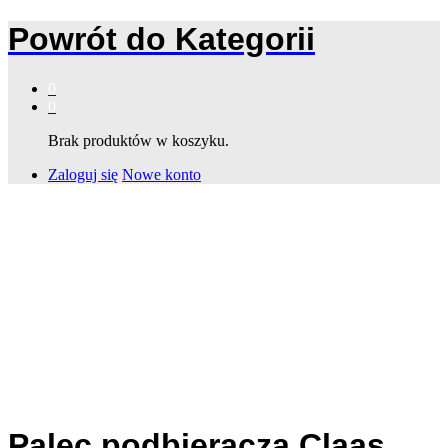
Powrót do
Kategorii
0
0
Brak produktów w koszyku.
Zaloguj się
Nowe konto
Palec podbieracza Claas