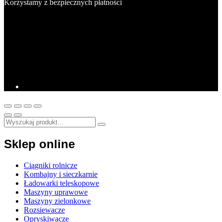
Korzystamy z bezpiecznych płatności
Sklep online
Ciągniki rolnicze
Kombajny i sieczkarnie
Ładowarki teleskopowe
Maszyny uprawowe
Maszyny zielonkowe
Rozsiewacze
Opryskiwacze