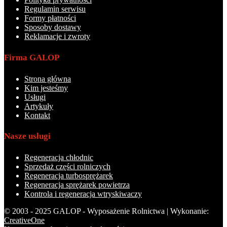
Regulamin serwisu
Formy płatności
Sposoby dostawy
Reklamacje i zwroty
Firma GALOP
Strona główna
Kim jesteśmy
Usługi
Artykuły
Kontakt
Nasze usługi
Regeneracja chłodnic
Sprzedaż części rolniczych
Regeneracja turbosprężarek
Regeneracja sprężarek powietrza
Kontrola i regeneracja wtryskiwaczy
© 2003 - 2025 GALOP - Wyposażenie Rolnictwa | Wykonanie:
CreativeOne