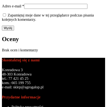
Adres e-mail
*
Zapamiętaj moje dane w tej przeglądarce podczas pisania
kolejnych komentarzy.
Oceny
Brak ocen i komentarzy
Skontaktuj się z nami
Konradowa 3
48-303 Konradowa
tel.: 77 421 45 25
kom.: 665 199 755
e-mail: sklep@agrogalop.pl
Przydatne informacje
Polityka prywatności