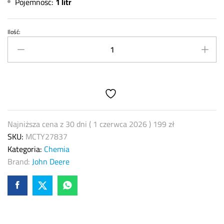
Pojemność:
1 litr
Ilość:
John
Deere
MCTY27837
-
Dodatek
do
paliwa
/
Najniższa cena z 30 dni (
1 czerwca 2026
)
199
zł
środek
SKU:
MCTY27837
czyszczący
Kategoria:
Chemia
układ
Brand:
John Deere
paliwowy
quantity