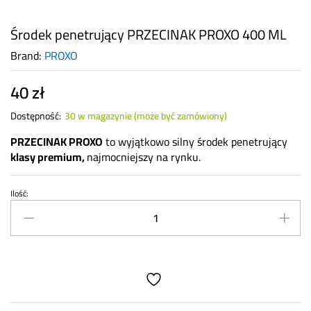
Środek penetrujący PRZECINAK PROXO 400 ML
Brand:
PROXO
40
zł
Dostępność:
30 w magazynie (może być zamówiony)
PRZECINAK PROXO
to wyjątkowo silny środek penetrujący
klasy premium,
najmocniejszy na rynku.
Ilość:
Środek
penetrujący
PRZECINAK
PROXO
400
ML
quantity