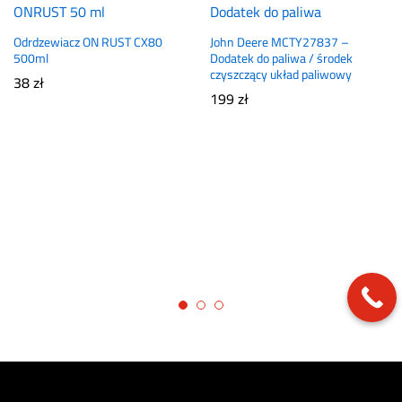
Odrdzewiacz ON RUST CX80
John Deere MCTY27837 –
500ml
Dodatek do paliwa / środek
czyszczący układ paliwowy
38
zł
199
zł