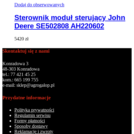
Dodaj do obserwowanych
Sterownik moduł sterujący John
Deere SE502808 AH220602
5420
zł
Skontaktuj się z nami
Konradowa 3
48-303 Konradowa
tel.: 77 421 45 25
kom.: 665 199 755
e-mail: sklep@agrogalop.pl
Przydatne informacje
Polityka prywatności
Regulamin serwisu
Formy płatności
Sposoby dostawy
Reklamacje i zwroty