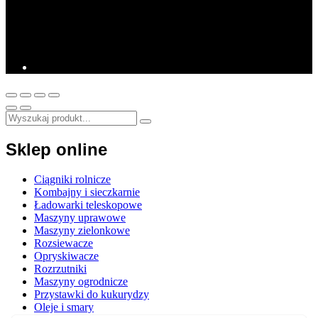
Sklep online
Ciągniki rolnicze
Kombajny i sieczkarnie
Ładowarki teleskopowe
Maszyny uprawowe
Maszyny zielonkowe
Rozsiewacze
Opryskiwacze
Rozrzutniki
Maszyny ogrodnicze
Przystawki do kukurydzy
Oleje i smary