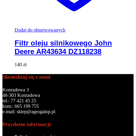
Dodaj do obserwowanych
Filtr oleju silnikowego John
Deere AR43634 DZ118238
140
zł
Skontaktuj się z nami
Konradowa 3
48-303 Konradowa
tel.: 77 421 45 25
kom.: 665 199 755
e-mail: sklep@agrogalop.pl
Przydatne informacje