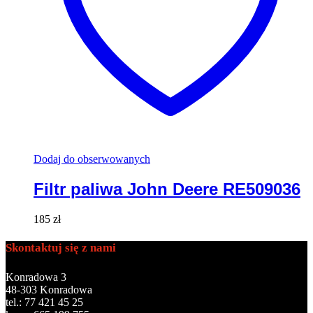
Dodaj do obserwowanych
Filtr paliwa John Deere RE509036
185
zł
Skontaktuj się z nami
Konradowa 3
48-303 Konradowa
tel.: 77 421 45 25