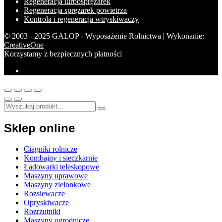
Regeneracja turbosprężarek
Regeneracja sprężarek powietrza
Kontrola i regeneracja wtryskiwaczy
© 2003 - 2025 GALOP - Wyposażenie Rolnictwa | Wykonanie:
CreativeOne
Korzystamy z bezpiecznych płatności
Sklep online
Ciągniki rolnicze
Kombajny i sieczkarnie
Ładowarki teleskopowe
Maszyny uprawowe
Maszyny zielonkowe
Rozsiewacze
Opryskiwacze
Rozrzutniki
Maszyny ogrodnicze