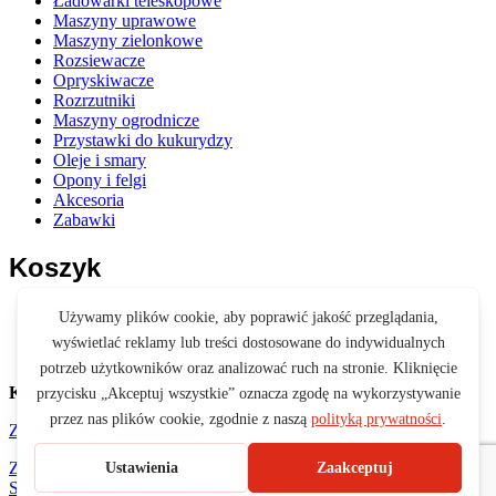
Ładowarki teleskopowe
Maszyny uprawowe
Maszyny zielonkowe
Rozsiewacze
Opryskiwacze
Rozrzutniki
Maszyny ogrodnicze
Przystawki do kukurydzy
Oleje i smary
Opony i felgi
Akcesoria
Zabawki
Koszyk
Czujnik ciśnienia oleju RE167207
1 ×
535
zł
Kwota:
535
zł
Zobacz koszyk
Zamówienie
Zamknij
Start
Produkty
Szukaj
1
Koszyk