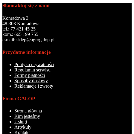
Skontaktuj się z nami
Konradowa 3
48-303 Konradowa
tel.: 77 421 45 25
kom.: 665 199 755
e-mail: sklep@agrogalop.pl
Przydatne informacje
Polityka prywatności
Regulamin serwisu
Formy płatności
Sposoby dostawy
Reklamacje i zwroty
Firma GALOP
Strona główna
Kim jesteśmy
Usługi
Artykuły
Kontakt