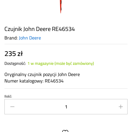
Czujnik John Deere RE46534
Brand:
John Deere
235
zł
Dostępność:
1 w magazynie (może być zamówiony)
Oryginalny czujnik pozycji John Deere
Numer katalogowy: RE46534
Ilość:
Czujnik
John
Deere
RE46534
quantity