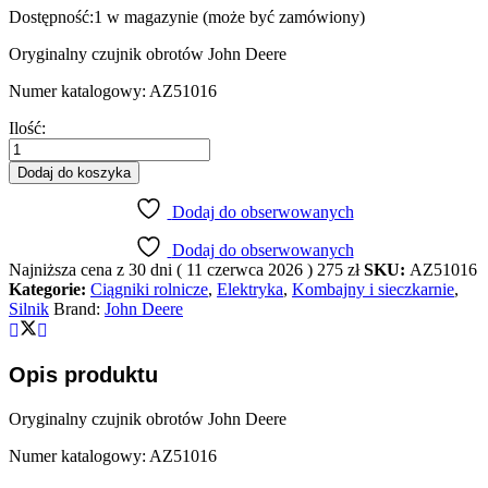
Dostępność:
1 w magazynie (może być zamówiony)
Oryginalny czujnik obrotów John Deere
Numer katalogowy: AZ51016
Czujnik
Ilość:
obrotów
John
Dodaj do koszyka
Deere
AZ51016
Dodaj do obserwowanych
quantity
Dodaj do obserwowanych
Najniższa cena z 30 dni (
11 czerwca 2026
)
275
zł
SKU:
AZ51016
Kategorie:
Ciągniki rolnicze
,
Elektryka
,
Kombajny i sieczkarnie
,
Silnik
Brand:
John Deere
Opis produktu
Oryginalny czujnik obrotów John Deere
Numer katalogowy: AZ51016