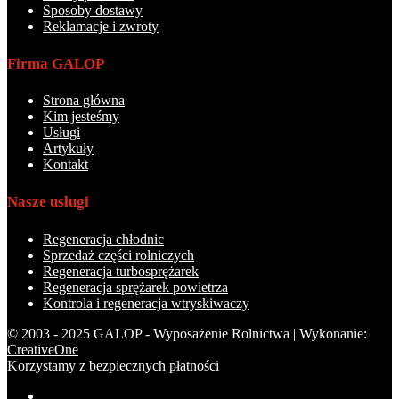
Sposoby dostawy
Reklamacje i zwroty
Firma GALOP
Strona główna
Kim jesteśmy
Usługi
Artykuły
Kontakt
Nasze usługi
Regeneracja chłodnic
Sprzedaż części rolniczych
Regeneracja turbosprężarek
Regeneracja sprężarek powietrza
Kontrola i regeneracja wtryskiwaczy
© 2003 - 2025 GALOP - Wyposażenie Rolnictwa | Wykonanie:
CreativeOne
Korzystamy z bezpiecznych płatności