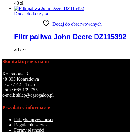
48
zł
Dodaj do koszyka
Dodaj do obserwowanych
Filtr paliwa John Deere DZ115392
285
zł
Skontaktuj się z nami
Konradowa 3
48-303 Konradowa
tel.: 77 421 45 25
kom.: 665 199 755
e-mail: sklep@agrogalop.pl
Przydatne informacje
Polityka prywatności
Regulamin serwisu
Formy płatności