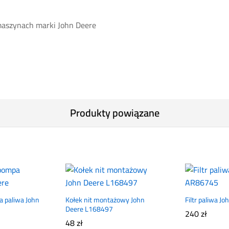
maszynach marki John Deere
Produkty powiązane
a paliwa John
Kołek nit montażowy John
Filtr paliwa 
Deere L168497
240
zł
48
zł