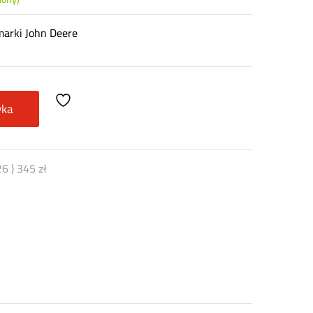
marki John Deere
yka
26
)
345
zł