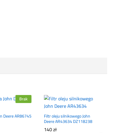
Brak
John Deere AR86745
Filtr oleju silnikowego John
Deere AR43634 DZ118238
140
zł