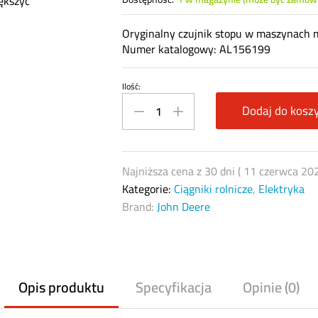
ększyć
Oryginalny czujnik stopu w maszynach 
Numer katalogowy: AL156199
Ilość:
Czujnik
świateł
Dodaj do kosz
hamowania/czujnik
stopu
John
Najniższa cena z 30 dni (
11 czerwca 20
Deere
Kategorie:
Ciągniki rolnicze
,
Elektryka
AL156199
Brand:
John Deere
quantity
Opis produktu
Specyfikacja
Opinie (0)