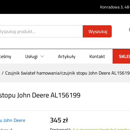
Konradowa 3, 48-
ik stopu John Deere AL156199
Wyszukaj
0)
steśmy
Usługi
Artykuły
Kontakt
SKLE
e
/
Czujnik świateł hamowania/czujnik stopu John Deere AL1561
 stopu John Deere AL156199
345
zł
Dostępność:
1 w magazynie (może być zamów