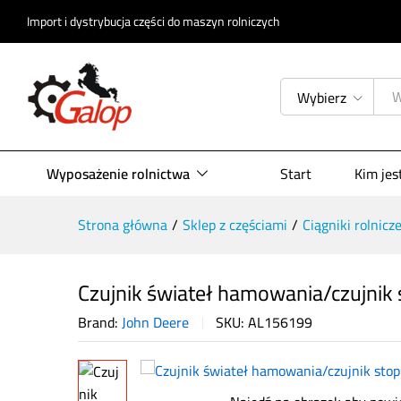
Import i dystrybucja części do maszyn rolniczych
Czujnik świateł hamowania/czujn
Wybierz
Opis produktu
Specyfikacja
Opinie (
Wyposażenie rolnictwa
Start
Kim je
Strona główna
/
Sklep z częściami
/
Ciągniki rolnicz
Czujnik świateł hamowania/czujnik
Brand:
John Deere
SKU:
AL156199