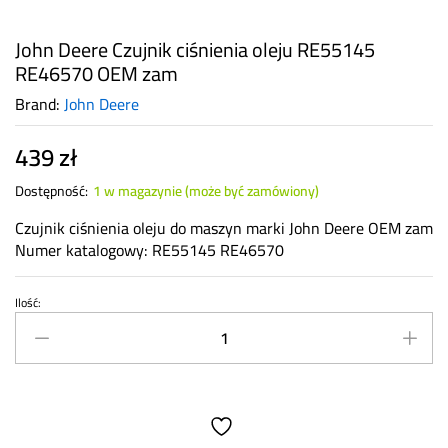
John Deere Czujnik ciśnienia oleju RE55145
RE46570 OEM zam
Brand:
John Deere
439
zł
Dostępność:
1 w magazynie (może być zamówiony)
Czujnik ciśnienia oleju do maszyn marki John Deere OEM zam
Numer katalogowy: RE55145 RE46570
Ilość:
John
Deere
Czujnik
ciśnienia
oleju
RE55145