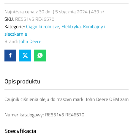
RE46570
OEM
Najniższa cena z 30 dni (
5 stycznia 2024
)
439
zł
zam
SKU:
RE55145 RE46570
quantity
Kategorie:
Ciągniki rolnicze
,
Elektryka
,
Kombajny i
sieczkarnie
Brand:
John Deere
Opis produktu
Czujnik ciśnienia oleju do maszyn marki John Deere OEM zam
Numer katalogowy: RE55145 RE46570
Specyfikacja