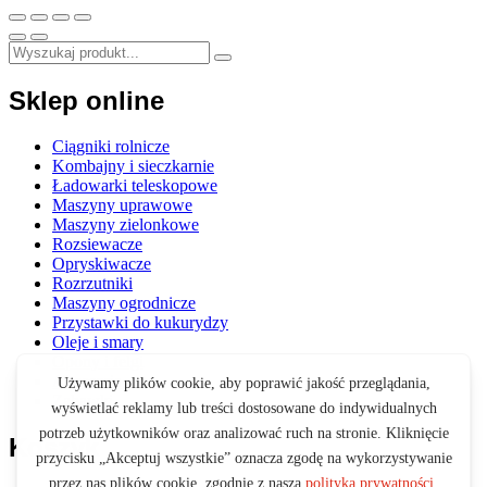
Sklep online
Ciągniki rolnicze
Kombajny i sieczkarnie
Ładowarki teleskopowe
Maszyny uprawowe
Maszyny zielonkowe
Rozsiewacze
Opryskiwacze
Rozrzutniki
Maszyny ogrodnicze
Przystawki do kukurydzy
Oleje i smary
Opony i felgi
Akcesoria
Zabawki
Koszyk