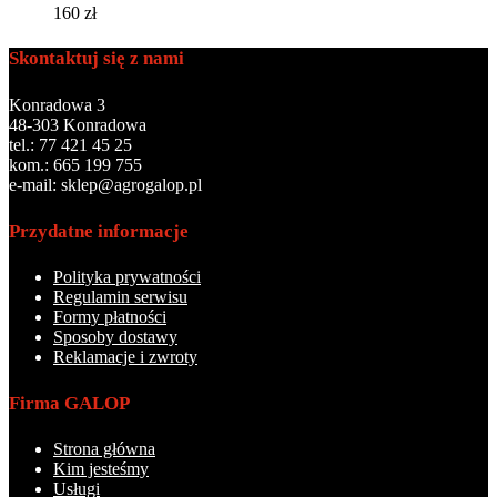
160
zł
Skontaktuj się z nami
Konradowa 3
48-303 Konradowa
tel.: 77 421 45 25
kom.: 665 199 755
e-mail: sklep@agrogalop.pl
Przydatne informacje
Polityka prywatności
Regulamin serwisu
Formy płatności
Sposoby dostawy
Reklamacje i zwroty
Firma GALOP
Strona główna
Kim jesteśmy
Usługi