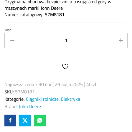
Oryginalna obudowa bezpiecznika pasująca od góry w
maszynach marki John Deere
Numer katalogowy: 57M8181
Ilość:
Obudowa
bezpiecznika
góra
John
Deere
57M8181
quantity
Najniższa cena z 30 dni (
29 maja 2025
)
40
zł
SKU:
57M8181
Kategorie:
Ciągniki rolnicze
,
Elektryka
Brand:
John Deere