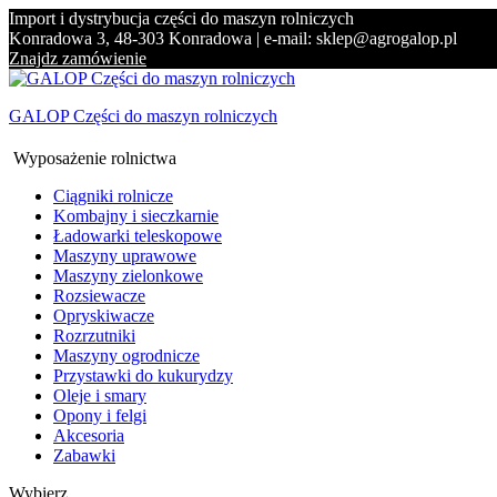
Import i dystrybucja części do maszyn rolniczych
Konradowa 3, 48-303 Konradowa | e-mail: sklep@agrogalop.pl
Znajdz zamówienie
GALOP Części do maszyn rolniczych
Wyposażenie rolnictwa
Ciągniki rolnicze
Kombajny i sieczkarnie
Ładowarki teleskopowe
Maszyny uprawowe
Maszyny zielonkowe
Rozsiewacze
Opryskiwacze
Rozrzutniki
Maszyny ogrodnicze
Przystawki do kukurydzy
Oleje i smary
Opony i felgi
Akcesoria
Zabawki
Wybierz