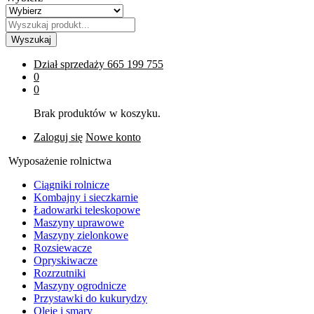
Wyszukaj
Dział sprzedaży
665 199 755
0
0
Brak produktów w koszyku.
Zaloguj się
Nowe konto
Wyposażenie rolnictwa
Ciągniki rolnicze
Kombajny i sieczkarnie
Ładowarki teleskopowe
Maszyny uprawowe
Maszyny zielonkowe
Rozsiewacze
Opryskiwacze
Rozrzutniki
Maszyny ogrodnicze
Przystawki do kukurydzy
Oleje i smary