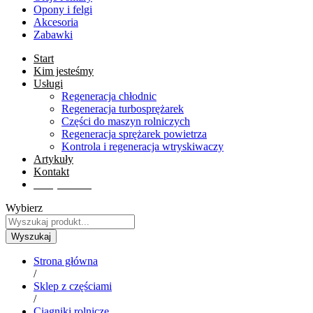
Opony i felgi
Akcesoria
Zabawki
Start
Kim jesteśmy
Usługi
Regeneracja chłodnic
Regeneracja turbosprężarek
Części do maszyn rolniczych
Regeneracja sprężarek powietrza
Kontrola i regeneracja wtryskiwaczy
Artykuły
Kontakt
Sklep online
Wybierz
Wyszukaj
Strona główna
/
Sklep z częściami
/
Ciągniki rolnicze