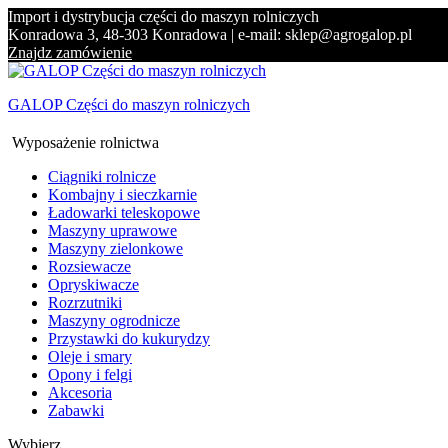
Import i dystrybucja części do maszyn rolniczych
Konradowa 3, 48-303 Konradowa | e-mail: sklep@agrogalop.pl
Znajdz zamówienie
GALOP Części do maszyn rolniczych
Wyposażenie rolnictwa
Ciągniki rolnicze
Kombajny i sieczkarnie
Ładowarki teleskopowe
Maszyny uprawowe
Maszyny zielonkowe
Rozsiewacze
Opryskiwacze
Rozrzutniki
Maszyny ogrodnicze
Przystawki do kukurydzy
Oleje i smary
Opony i felgi
Akcesoria
Zabawki
Wybierz