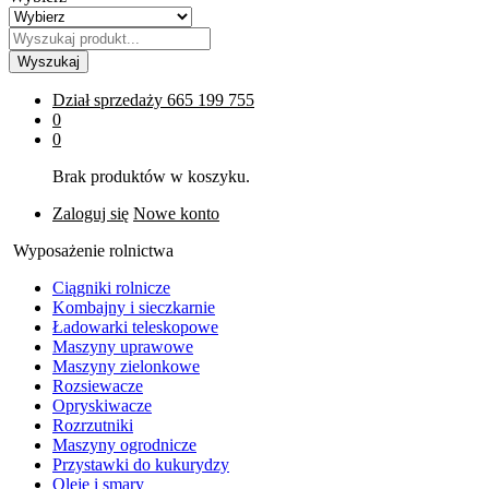
Wyszukaj
Dział sprzedaży
665 199 755
0
0
Brak produktów w koszyku.
Zaloguj się
Nowe konto
Wyposażenie rolnictwa
Ciągniki rolnicze
Kombajny i sieczkarnie
Ładowarki teleskopowe
Maszyny uprawowe
Maszyny zielonkowe
Rozsiewacze
Opryskiwacze
Rozrzutniki
Maszyny ogrodnicze
Przystawki do kukurydzy
Oleje i smary