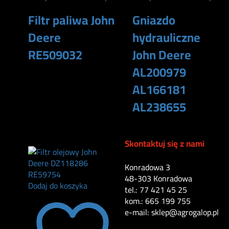
Filtr paliwa John
Gniazdo
Deere
hydrauliczne
RE509032
John Deere
AL200979
170
zł
AL166181
AL238655
180
zł
Skontaktuj się z nami
Konradowa 3
48-303 Konradowa
Dodaj do koszyka
tel.: 77 421 45 25
kom.: 665 199 755
e-mail: sklep@agrogalop.pl