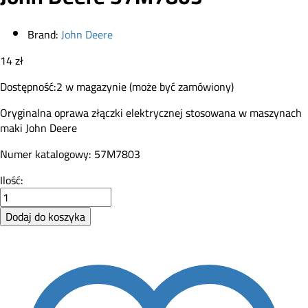
Brand:
John Deere
14
zł
Dostępność:
2 w magazynie (może być zamówiony)
Oryginalna oprawa złączki elektrycznej stosowana w maszynach
maki John Deere
Numer katalogowy: 57M7803
Oprawa
Ilość:
złączki
elektrycznej
Dodaj do koszyka
John
Deere
57M7803
quantity