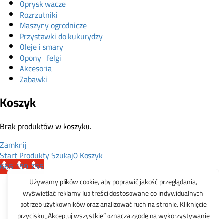
Opryskiwacze
Rozrzutniki
Maszyny ogrodnicze
Przystawki do kukurydzy
Oleje i smary
Opony i felgi
Akcesoria
Zabawki
Koszyk
Brak produktów w koszyku.
Zamknij
Start
Produkty
Szukaj
0
Koszyk
665 199 755