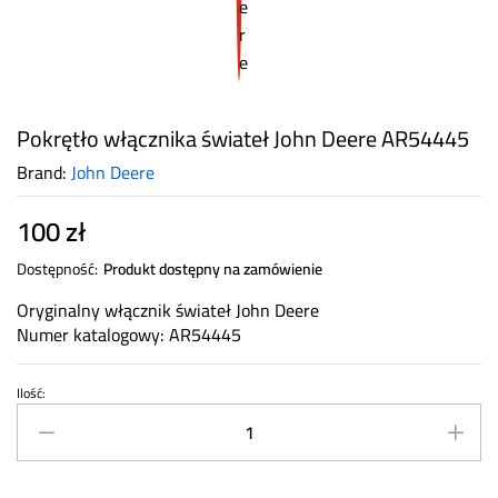
Pokrętło włącznika świateł John Deere AR54445
Brand:
John Deere
100
zł
Dostępność:
Produkt dostępny na zamówienie
Oryginalny włącznik świateł John Deere
Numer katalogowy: AR54445
Ilość:
Pokrętło
włącznika
świateł
John