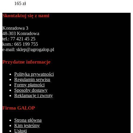
165
zł
Skontaktuj się z nami
Konradowa 3
48-303 Konradowa
tel.: 77 421 45 25
kom.: 665 199 755
e-mail: sklep@agrogalop.pl
Przydatne informacje
Polityka prywatności
Regulamin serwisu
Formy płatności
Sposoby dostawy
Reklamacje i zwroty
Firma GALOP
Strona główna
Kim jesteśmy
Usługi