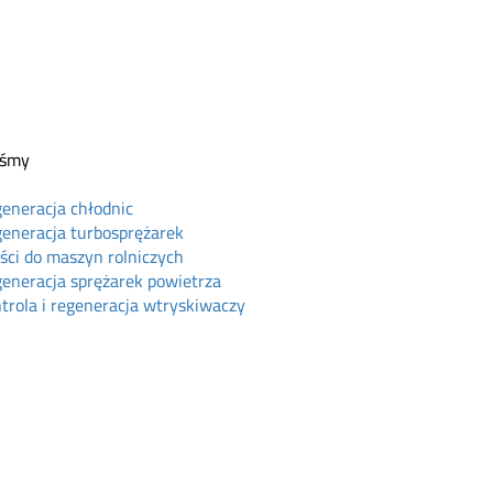
eśmy
eneracja chłodnic
eneracja turbosprężarek
ści do maszyn rolniczych
eneracja sprężarek powietrza
trola i regeneracja wtryskiwaczy
ine