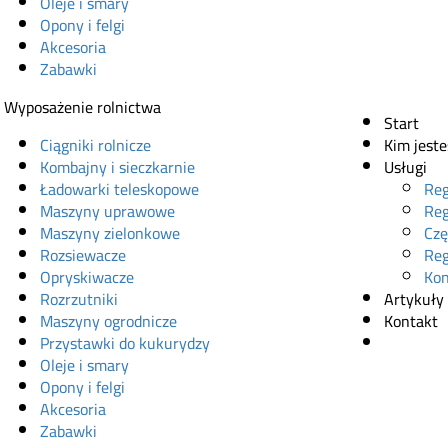
Oleje i smary
Opony i felgi
Akcesoria
Zabawki
Wyposażenie rolnictwa
Start
Ciągniki rolnicze
Kim jest
Kombajny i sieczkarnie
Usługi
Ładowarki teleskopowe
Reg
Maszyny uprawowe
Reg
Maszyny zielonkowe
Czę
Rozsiewacze
Reg
Opryskiwacze
Kon
Rozrzutniki
Artykuły
Maszyny ogrodnicze
Kontakt
Przystawki do kukurydzy
Sklep onl
Oleje i smary
Opony i felgi
Akcesoria
Zabawki