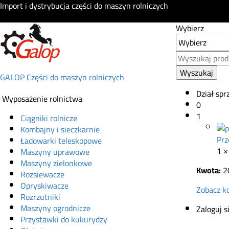
Import i dystrybucja części do maszyn rolniczych
Wybierz
Wyszukaj
GALOP Części do maszyn rolniczych
Dział spr
Wyposażenie rolnictwa
0
1
Ciągniki rolnicze
Kombajny i sieczkarnie
Prz
Ładowarki teleskopowe
1 
Maszyny uprawowe
Maszyny zielonkowe
Kwota:
2
Rozsiewacze
Opryskiwacze
Zobacz k
Rozrzutniki
Maszyny ogrodnicze
Zaloguj s
Przystawki do kukurydzy