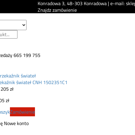
Konradowa 3, 48-303 Konradowa | e-mail: skle
Znajdz zamówienie
zedaży
665 199 755
ekaźnik świateł CNH 1502351C1
×
205
zł
05
zł
oszyk
Zamówienie
ię
Nowe konto