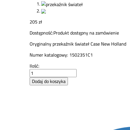
205
zł
Dostępność:
Produkt dostępny na zamówienie
Oryginalny przekaźnik świateł Case New Holland
Numer katalogowy: 1502351C1
Przekaźnik
Ilość:
świateł
CNH
Dodaj do koszyka
1502351C1
quantity