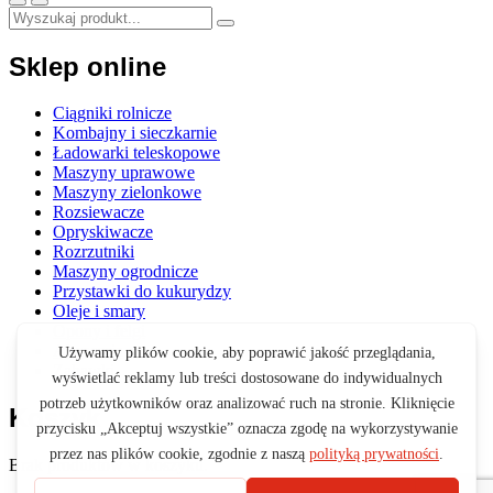
Sklep online
Ciągniki rolnicze
Kombajny i sieczkarnie
Ładowarki teleskopowe
Maszyny uprawowe
Maszyny zielonkowe
Rozsiewacze
Opryskiwacze
Rozrzutniki
Maszyny ogrodnicze
Przystawki do kukurydzy
Oleje i smary
Opony i felgi
Akcesoria
Zabawki
Koszyk
Brak produktów w koszyku.