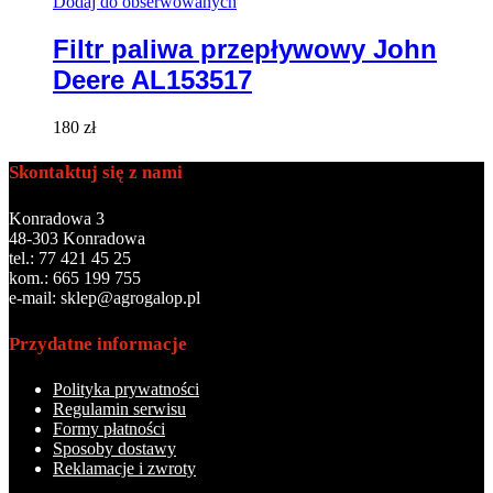
Dodaj do obserwowanych
Filtr paliwa przepływowy John
Deere AL153517
180
zł
Skontaktuj się z nami
Konradowa 3
48-303 Konradowa
tel.: 77 421 45 25
kom.: 665 199 755
e-mail: sklep@agrogalop.pl
Przydatne informacje
Polityka prywatności
Regulamin serwisu
Formy płatności
Sposoby dostawy
Reklamacje i zwroty