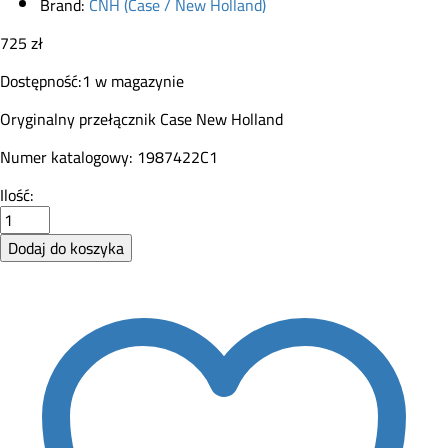
Brand:
CNH (Case / New Holland)
725
zł
Dostępność:
1 w magazynie
Oryginalny przełącznik Case New Holland
Numer katalogowy: 1987422C1
Przełącznik
Ilość:
CNH
1987422C1
Dodaj do koszyka
quantity