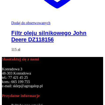
Dodaj do obserwowanych
Filtr oleju silnikowego John
Deere DZ118156
115
zł
Skontaktuj się z nami
Konradowa 3
48-303 Konradowa
tel.: 77 421 45 25
kom.: 665 199 755
e-mail: sklep@agrogalop.pl
Przydatne informacje