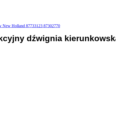
zów New Holland 87733123 87302770
unkcyjny dźwignia kierunkow