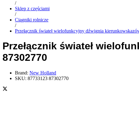
/
Sklep z częściami
/
Ciągniki rolnicze
/
Przełącznik świateł wielofunkcyjny dźwignia kierunkowska
Przełącznik świateł wielof
87302770
Brand:
New Holland
SKU:
87733123 87302770