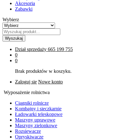
Akcesoria
Zabawki
Wybierz
Wyszukaj
Dział sprzedaży
665 199 755
0
0
Brak produktów w koszyku.
Zaloguj się
Nowe konto
Wyposażenie rolnictwa
Ciągniki rolnicze
Kombajny i sieczkarnie
Ładowarki teleskopowe
Maszyny uprawowe
Maszyny zielonkowe
Rozsiewacze
Opryskiwacze