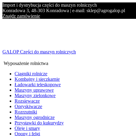
Import i dystrybucja części do maszyn rolniczych
Konradowa 3, 48-303 Konradowa | e-mail: sklep@agrogalop.pl
Znajdz zamówienie
GALOP Części do maszyn rolniczych
Wyposażenie rolnictwa
Ciągniki rolnicze
Kombajny i sieczkarnie
Ładowarki teleskopowe
Maszyny uprawowe
Maszyny zielonkowe
Rozsiewacze
Opryskiwacze
Rozrzutniki
Maszyny ogrodnicze
Przystawki do kukurydzy
Oleje i smary
Opony i felgi