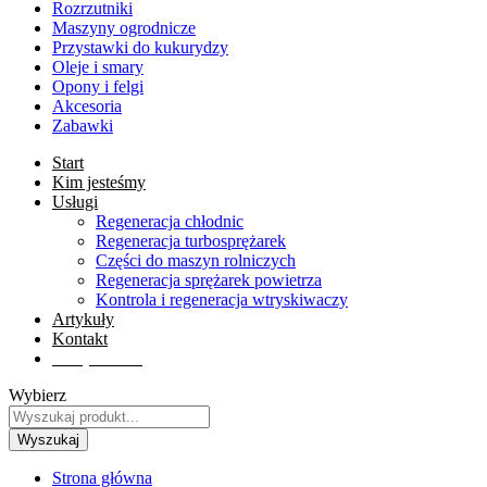
Rozrzutniki
Maszyny ogrodnicze
Przystawki do kukurydzy
Oleje i smary
Opony i felgi
Akcesoria
Zabawki
Start
Kim jesteśmy
Usługi
Regeneracja chłodnic
Regeneracja turbosprężarek
Części do maszyn rolniczych
Regeneracja sprężarek powietrza
Kontrola i regeneracja wtryskiwaczy
Artykuły
Kontakt
Sklep online
Wybierz
Wyszukaj
Strona główna