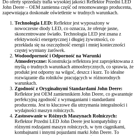
Do oferty sprzedaży trafia wysokiej jakości Reflektor Przedni LED
John Deere – OEM zamienna część od renomowanego producenta,
zapewniająca doskonałe oświetlenie w trudnych warunkach.
Technologia LED:
Reflektor jest wyposażony w
nowoczesne diody LED, co oznacza, że oferuje jasne,
skoncentrowane światło. Technologia LED jest znana z
efektywności energetycznej i długiej żywotności, co
przekłada się na oszczędność energii i mniej konieczności
częstej wymiany żarówek.
Wodoodporność i Odporność na Warunki
Atmosferyczne:
Konstrukcja reflektora jest zaprojektowana z
myślą o trudnych warunkach atmosferycznych, co sprawia, że
produkt jest odporny na wilgoć, deszcz i kurz. To idealne
rozwiązanie dla rolników pracujących w różnorodnych
warunkach.
Zgodność z Oryginalnymi Standardami John Deere:
Reflektor jest OEM zamiennikiem John Deere, co gwarantuje
perfekcyjną zgodność z wymaganiami i standardami
producenta. Jest to kluczowe dla utrzymania integralności i
wydajności maszyn rolniczych.
Zastosowanie w Różnych Maszynach Rolniczych:
Reflektor Przedni LED John Deere jest kompatybilny z
różnymi rodzajami maszyn rolniczych, w tym ciągnikami,
kombajnami i innymi pojazdami marki John Deere. To