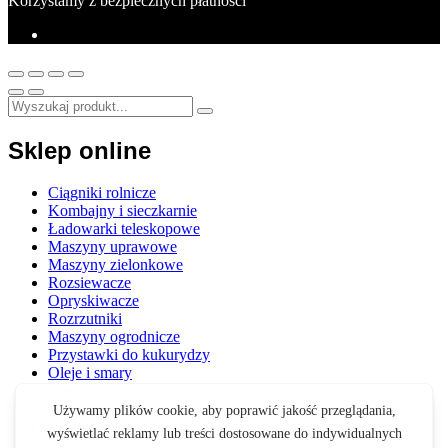
Korzystamy z bezpiecznych płatności
Sklep online
Ciągniki rolnicze
Kombajny i sieczkarnie
Ładowarki teleskopowe
Maszyny uprawowe
Maszyny zielonkowe
Rozsiewacze
Opryskiwacze
Rozrzutniki
Maszyny ogrodnicze
Przystawki do kukurydzy
Oleje i smary
Opony i felgi
Akcesoria
Zabawki