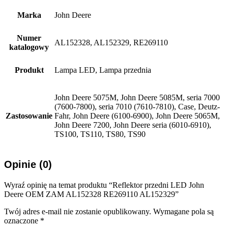
Marka
John Deere
Numer
AL152328, AL152329, RE269110
katalogowy
Produkt
Lampa LED, Lampa przednia
John Deere 5075M, John Deere 5085M, seria 7000
(7600-7800), seria 7010 (7610-7810), Case, Deutz-
Zastosowanie
Fahr, John Deere (6100-6900), John Deere 5065M,
John Deere 7200, John Deere seria (6010-6910),
TS100, TS110, TS80, TS90
Opinie (0)
Wyraź opinię na temat produktu “Reflektor przedni LED John
Deere OEM ZAM AL152328 RE269110 AL152329”
Twój adres e-mail nie zostanie opublikowany.
Wymagane pola są
oznaczone
*