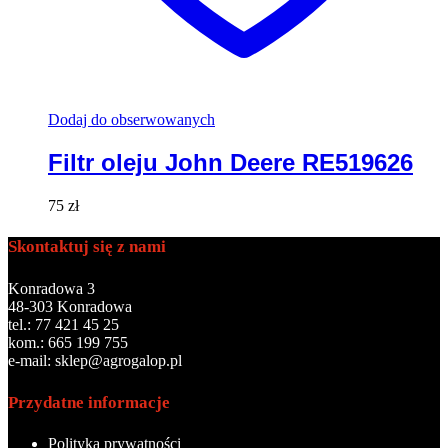
Dodaj do obserwowanych
Filtr oleju John Deere RE519626
75
zł
Skontaktuj się z nami
Konradowa 3
48-303 Konradowa
tel.: 77 421 45 25
kom.: 665 199 755
e-mail: sklep@agrogalop.pl
Przydatne informacje
Polityka prywatności