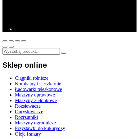
Sklep online
Ciągniki rolnicze
Kombajny i sieczkarnie
Ładowarki teleskopowe
Maszyny uprawowe
Maszyny zielonkowe
Rozsiewacze
Opryskiwacze
Rozrzutniki
Maszyny ogrodnicze
Przystawki do kukurydzy
Oleje i smary