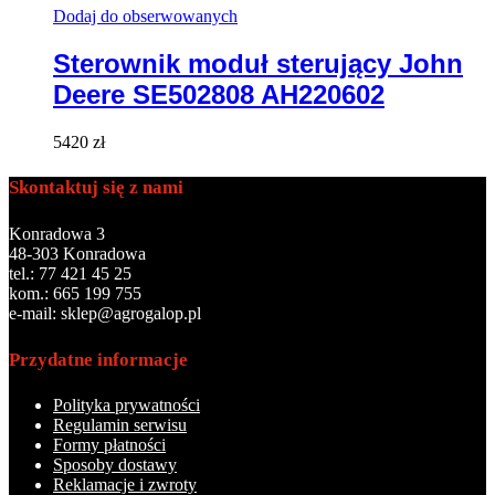
Dodaj do obserwowanych
Sterownik moduł sterujący John
Deere SE502808 AH220602
5420
zł
Skontaktuj się z nami
Konradowa 3
48-303 Konradowa
tel.: 77 421 45 25
kom.: 665 199 755
e-mail: sklep@agrogalop.pl
Przydatne informacje
Polityka prywatności
Regulamin serwisu
Formy płatności
Sposoby dostawy
Reklamacje i zwroty