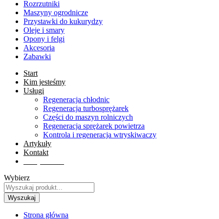
Rozrzutniki
Maszyny ogrodnicze
Przystawki do kukurydzy
Oleje i smary
Opony i felgi
Akcesoria
Zabawki
Start
Kim jesteśmy
Usługi
Regeneracja chłodnic
Regeneracja turbosprężarek
Części do maszyn rolniczych
Regeneracja sprężarek powietrza
Kontrola i regeneracja wtryskiwaczy
Artykuły
Kontakt
Sklep online
Wybierz
Wyszukaj
Strona główna