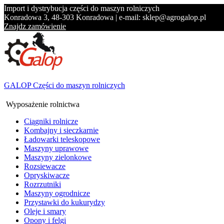
Import i dystrybucja części do maszyn rolniczych
Konradowa 3, 48-303 Konradowa | e-mail: sklep@agrogalop.pl
Znajdz zamówienie
GALOP Części do maszyn rolniczych
Wyposażenie rolnictwa
Ciągniki rolnicze
Kombajny i sieczkarnie
Ładowarki teleskopowe
Maszyny uprawowe
Maszyny zielonkowe
Rozsiewacze
Opryskiwacze
Rozrzutniki
Maszyny ogrodnicze
Przystawki do kukurydzy
Oleje i smary
Opony i felgi