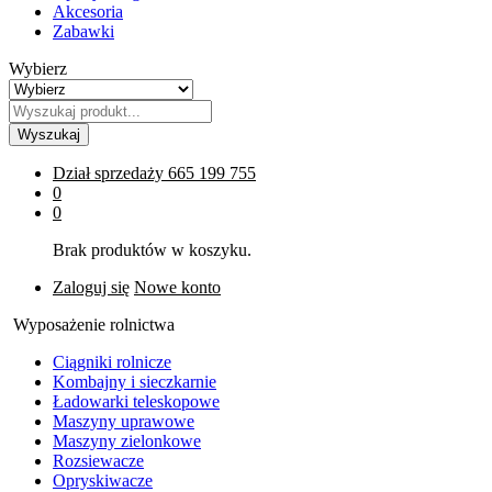
Akcesoria
Zabawki
Wybierz
Wyszukaj
Dział sprzedaży
665 199 755
0
0
Brak produktów w koszyku.
Zaloguj się
Nowe konto
Wyposażenie rolnictwa
Ciągniki rolnicze
Kombajny i sieczkarnie
Ładowarki teleskopowe
Maszyny uprawowe
Maszyny zielonkowe
Rozsiewacze
Opryskiwacze