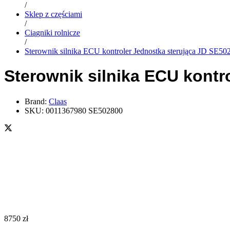
/
Sklep z częściami
/
Ciągniki rolnicze
/
Sterownik silnika ECU kontroler Jednostka sterująca JD SE5
Sterownik silnika ECU kont
Brand:
Claas
SKU:
0011367980 SE502800
8750
zł