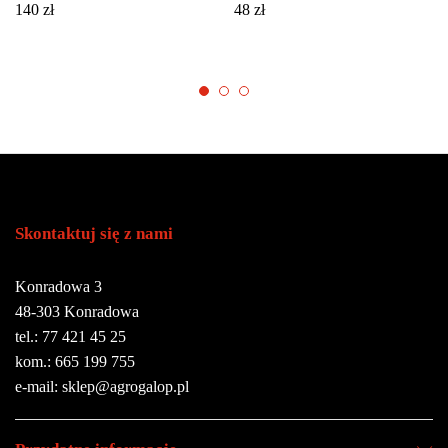
140
zł
48
zł
Skontaktuj się z nami
Konradowa 3
48-303 Konradowa
tel.: 77 421 45 25
kom.: 665 199 755
e-mail: sklep@agrogalop.pl