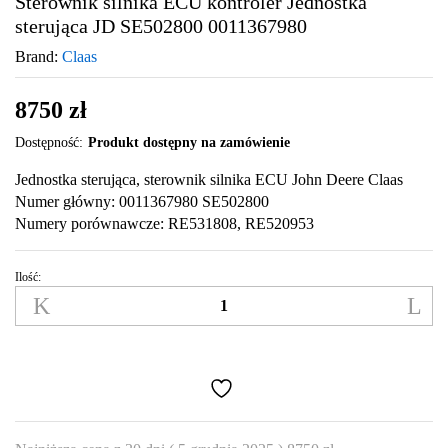
Sterownik silnika ECU kontroler Jednostka
sterująca JD SE502800 0011367980
Brand:
Claas
8750
zł
Dostępność:
Produkt dostępny na zamówienie
Jednostka sterująca, sterownik silnika ECU John Deere Claas
Numer główny: 0011367980 SE502800
Numery porównawcze: RE531808, RE520953
Ilość:
Sterownik
silnika
ECU
kontroler
Jednostka
sterująca
JD