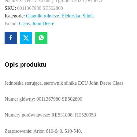
Najniższa cena z 30 dni (
5 grudnia 2025
)
8750
zł
SE502800
SKU:
0011367980 SE502800
0011367980
Kategorie:
Ciągniki rolnicze
,
Elektryka
,
Silnik
quantity
Brand:
Claas
,
John Deere
Opis produktu
Jednostka sterująca, sterownik silnika ECU John Deere Claas
Numer główny: 0011367980 SE502800
Numery porównawcze: RE531808, RE520953
Zastosowanie: Arion 610-640, 510-540,