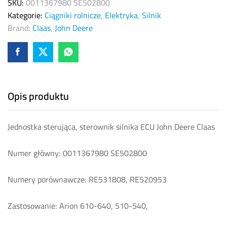
0011367980
SKU:
0011367980 SE502800
quantity
Kategorie:
Ciągniki rolnicze
,
Elektryka
,
Silnik
Brand:
Claas
,
John Deere
Opis produktu
Jednostka sterująca, sterownik silnika ECU John Deere Claas
Numer główny: 0011367980 SE502800
Numery porównawcze: RE531808, RE520953
Zastosowanie: Arion 610-640, 510-540,