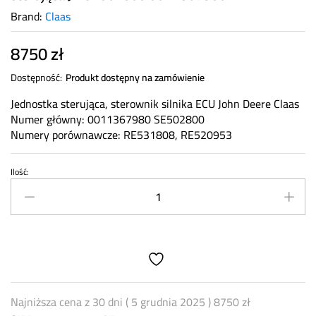
Brand:
Claas
8750
zł
Dostępność:
Produkt dostępny na zamówienie
Jednostka sterująca, sterownik silnika ECU John Deere Claas
Numer główny: 0011367980 SE502800
Numery porównawcze: RE531808, RE520953
Ilość:
Sterownik
silnika
ECU
kontroler
Jednostka
sterująca
JD
SE502800
Najniższa cena z 30 dni (
5 grudnia 2025
)
8750
zł