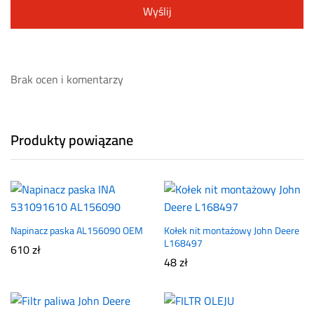
Brak ocen i komentarzy
Produkty powiązane
Napinacz paska AL156090 OEM
Kołek nit montażowy John Deere
L168497
610
zł
48
zł