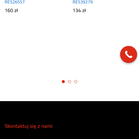
RE526557
RE539279
160
zł
134
zł
Skontaktuj się z nami