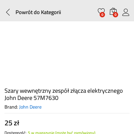
Powrót do
Kategorii
0
0
Szary wewnętrzny zespół złącza elektrycznego
John Deere 57M7630
Brand:
John Deere
25
zł
Dostępność:
5 w magazynie (może być zamówiony)