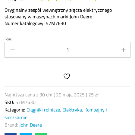
Oryginalny zespół wewnętrzny złącza elektrycznego
stosowany w maszynach marki John Deere
Numer katalogowy: 57M7630
Ilość:
Szary
wewnętrzny
zespół
złącza
elektrycznego
John
Deere
57M7630
Najniższa cena z 30 dni (
29 maja 2025
)
25
zł
quantity
SKU:
57M7630
Kategorie:
Ciągniki rolnicze
,
Elektryka
,
Kombajny i
sieczkarnie
Brand:
John Deere