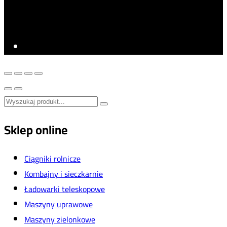
Sklep online
Ciągniki rolnicze
Kombajny i sieczkarnie
Ładowarki teleskopowe
Maszyny uprawowe
Maszyny zielonkowe