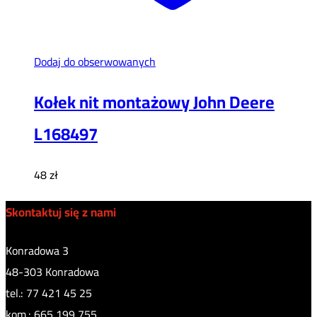
Dodaj do obserwowanych
Kołek nit montażowy John Deere
L168497
48
zł
Skontaktuj się z nami
Konradowa 3
48-303 Konradowa
tel.: 77 421 45 25
kom.: 665 199 755