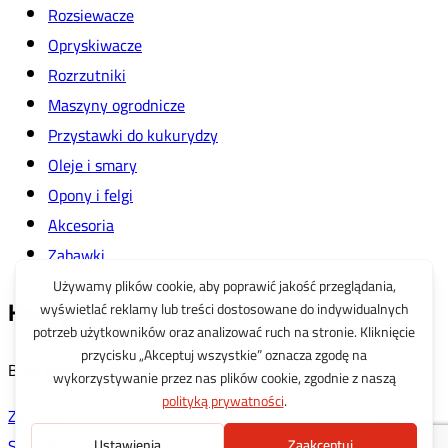
Rozsiewacze
Opryskiwacze
Rozrzutniki
Maszyny ogrodnicze
Przystawki do kukurydzy
Oleje i smary
Opony i felgi
Akcesoria
Zabawki
Koszyk
Brak produktów w koszyku.
Zamknij
Start
Produkty
Szukaj
0
Koszyk