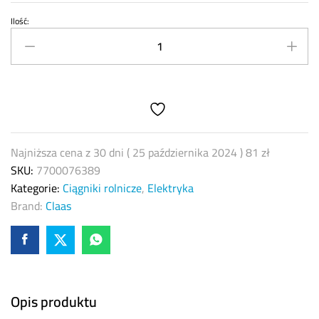
Ilość:
Włącznik
sterowania
podnośnika
Claas
7700076389
Góra
quantity
Najniższa cena z 30 dni (
25 października 2024
)
81
zł
SKU:
7700076389
Kategorie:
Ciągniki rolnicze
,
Elektryka
Brand:
Claas
Opis produktu