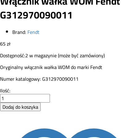
Włącznik wałka WOM Fendt
G312970090011
Brand:
Fendt
65
zł
Dostępność:
2 w magazynie (może być zamówiony)
Oryginalny włącznik wałka WOM do marki Fendt
Numer katalogowy: G312970090011
Włącznik
Ilość:
wałka
WOM
Dodaj do koszyka
Fendt
G312970090011
quantity