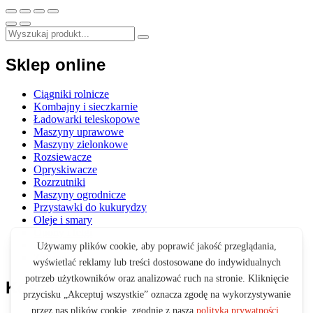
Sklep online
Ciągniki rolnicze
Kombajny i sieczkarnie
Ładowarki teleskopowe
Maszyny uprawowe
Maszyny zielonkowe
Rozsiewacze
Opryskiwacze
Rozrzutniki
Maszyny ogrodnicze
Przystawki do kukurydzy
Oleje i smary
Opony i felgi
Akcesoria
Zabawki
Koszyk