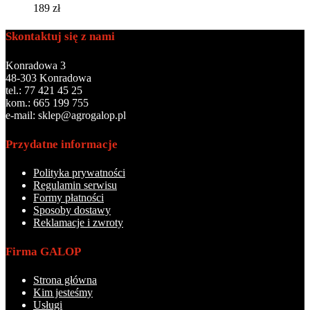
189
zł
Skontaktuj się z nami
Konradowa 3
48-303 Konradowa
tel.: 77 421 45 25
kom.: 665 199 755
e-mail: sklep@agrogalop.pl
Przydatne informacje
Polityka prywatności
Regulamin serwisu
Formy płatności
Sposoby dostawy
Reklamacje i zwroty
Firma GALOP
Strona główna
Kim jesteśmy
Usługi