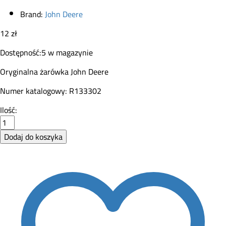
Brand:
John Deere
12
zł
Dostępność:
5 w magazynie
Oryginalna żarówka John Deere
Numer katalogowy: R133302
Żarówka
Ilość:
dwuwłóknowa
John
Dodaj do koszyka
Deere
R133302
quantity