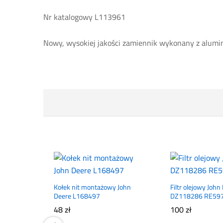
Nr katalogowy L113961
Nowy, wysokiej jakości zamiennik wykonany z alumi
Kołek nit montażowy John
Filtr olejowy John
Deere L168497
DZ118286 RE59
48
zł
100
zł