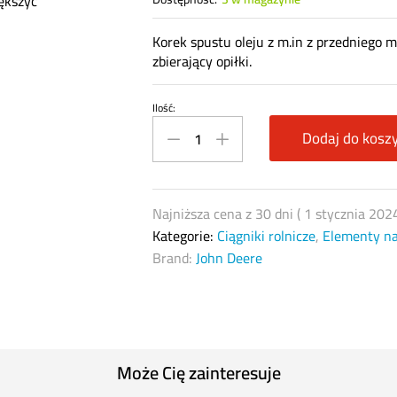
ększyć
Korek spustu oleju z m.in z przednieg
zbierający opiłki.
Ilość:
Korek
spustu
Dodaj do kosz
oleju
z
magnesem
Najniższa cena z 30 dni (
1 stycznia 202
John
Kategorie:
Ciągniki rolnicze
,
Elementy n
Deere
Brand:
John Deere
L113961
quantity
Może Cię zainteresuje