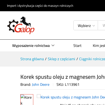
Import i dystrybucja części do maszyn rolniczych
Korek spustu oleju z magnesem 
Opis produktu
Specyfikacja
Opinie (
Wybierz
Wyposażenie rolnictwa
Start
Kim je
Strona główna
/
Sklep z częściami
/
Ciągniki rolnicz
Korek spustu oleju z magnesem Jo
Brand:
John Deere
SKU:
L113961