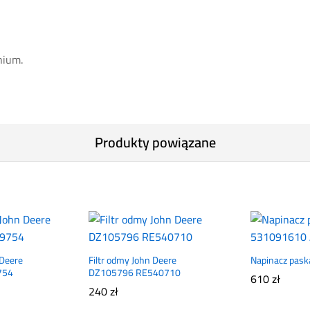
nium.
Produkty powiązane
 Deere
Filtr odmy John Deere
Napinacz pas
754
DZ105796 RE540710
610
zł
240
zł