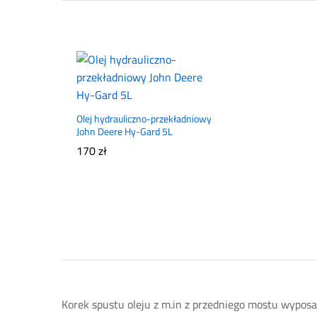
Olej hydrauliczno-przekładniowy
John Deere Hy-Gard 5L
170
zł
Korek spustu oleju z m.in z przedniego mostu wypos