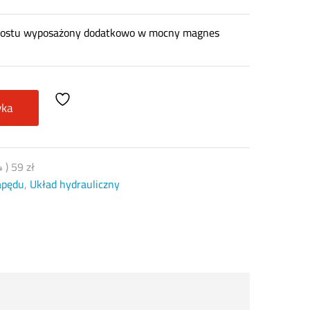
o mostu wyposażony dodatkowo w mocny magnes
yka
4
)
59
zł
apędu
,
Układ hydrauliczny