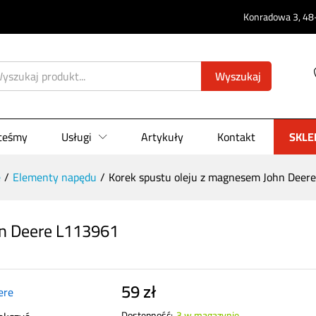
Konradowa 3, 48-
John Deere L113961
0)
Wyszukaj
steśmy
Usługi
Artykuły
Kontakt
SKLE
e
/
Elementy napędu
/
Korek spustu oleju z magnesem John Deer
hn Deere L113961
59
zł
Dostępność:
3 w magazynie