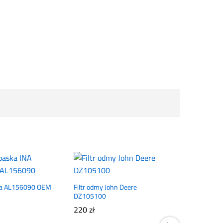
ka AL156090 OEM
Filtr odmy John Deere
DZ105100
220
zł