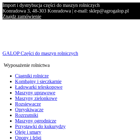
Import i dystrybucja części do maszyn rolniczych
Konradowa 3, 48-303 Konradowa | e-mail: sklep@agrogalop.pl
Znajdz zamówienie
GALOP Części do maszyn rolniczych
Wyposażenie rolnictwa
Ciągniki rolnicze
Kombajny i sieczkarnie
Ładowarki teleskopowe
Maszyny uprawowe
Maszyny zielonkowe
Rozsiewacze
Opryskiwacze
Rozrzutniki
Maszyny ogrodnicze
Przystawki do kukurydzy
Oleje i smary
Opony i felgi