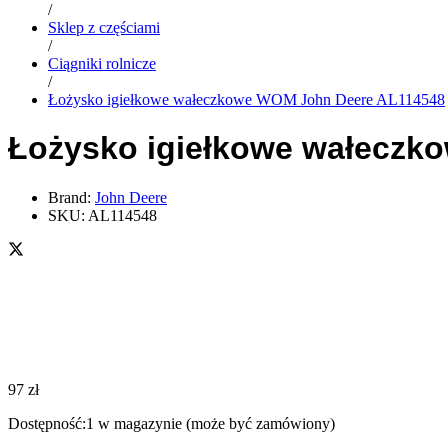
/
Sklep z częściami
/
Ciągniki rolnicze
/
Łożysko igiełkowe wałeczkowe WOM John Deere AL114548
Łożysko igiełkowe wałeczk
Brand:
John Deere
SKU:
AL114548
97
zł
Dostępność:
1 w magazynie (może być zamówiony)