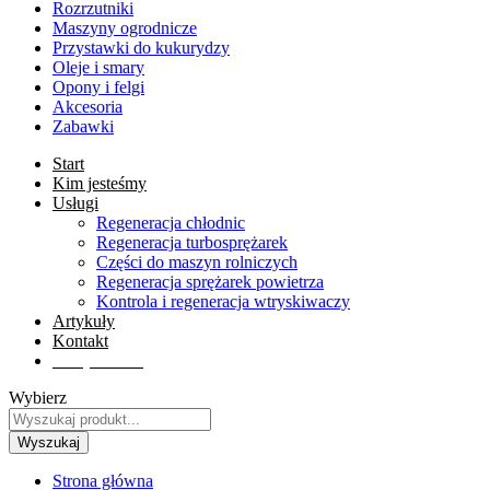
Rozrzutniki
Maszyny ogrodnicze
Przystawki do kukurydzy
Oleje i smary
Opony i felgi
Akcesoria
Zabawki
Start
Kim jesteśmy
Usługi
Regeneracja chłodnic
Regeneracja turbosprężarek
Części do maszyn rolniczych
Regeneracja sprężarek powietrza
Kontrola i regeneracja wtryskiwaczy
Artykuły
Kontakt
Sklep online
Wybierz
Wyszukaj
Strona główna