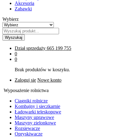
Akcesoria
Zabawki
Wybierz
Wyszukaj
Dział sprzedaży
665 199 755
0
0
Brak produktów w koszyku.
Zaloguj się
Nowe konto
Wyposażenie rolnictwa
Ciągniki rolnicze
Kombajny i sieczkarnie
Ładowarki teleskopowe
Maszyny uprawowe
Maszyny zielonkowe
Rozsiewacze
Opryskiwacze