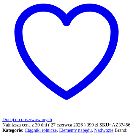
Dodaj do obserwowanych
Najniższa cena z 30 dni (
27 czerwca 2026
)
399
zł
SKU:
AZ37456
Kategorie:
Ciągniki rolnicze
,
Elementy napędu
,
Nadwozie
Brand: