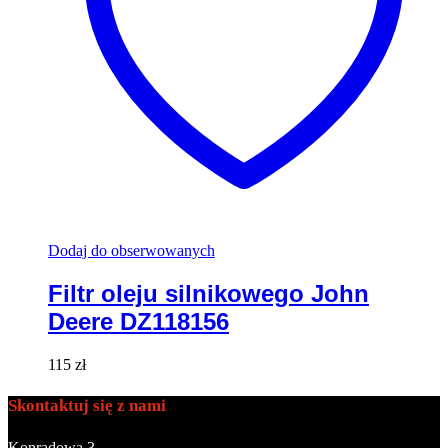
Dodaj do obserwowanych
Filtr oleju silnikowego John
Deere DZ118156
115
zł
Skontaktuj się z nami
Konradowa 3