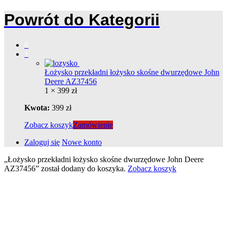
Powrót do
Kategorii
0
1
Łożysko przekładni łożysko skośne dwurzędowe John
Deere AZ37456
1 ×
399
zł
Kwota:
399
zł
Zobacz koszyk
Zamówienie
Zaloguj się
Nowe konto
„Łożysko przekładni łożysko skośne dwurzędowe John Deere
AZ37456” został dodany do koszyka.
Zobacz koszyk