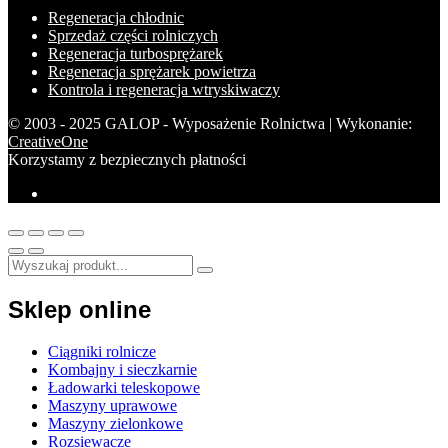
Regeneracja chłodnic
Sprzedaż części rolniczych
Regeneracja turbosprężarek
Regeneracja sprężarek powietrza
Kontrola i regeneracja wtryskiwaczy
© 2003 - 2025 GALOP - Wyposażenie Rolnictwa | Wykonanie:
CreativeOne
Korzystamy z bezpiecznych płatności
Sklep online
Ciągniki rolnicze
Kombajny i sieczkarnie
Ładowarki teleskopowe
Maszyny uprawowe
Maszyny zielonkowe
Rozsiewacze