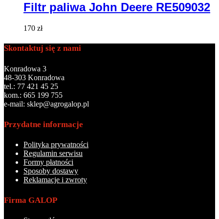
Filtr paliwa John Deere RE509032
170
zł
Skontaktuj się z nami
Konradowa 3
48-303 Konradowa
tel.: 77 421 45 25
kom.: 665 199 755
e-mail: sklep@agrogalop.pl
Przydatne informacje
Polityka prywatności
Regulamin serwisu
Formy płatności
Sposoby dostawy
Reklamacje i zwroty
Firma GALOP