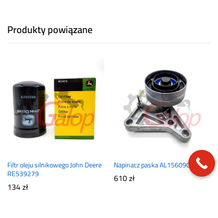
Produkty powiązane
Filtr oleju silnikowego John Deere
Napinacz paska AL156090 OEM
RE539279
610
zł
134
zł