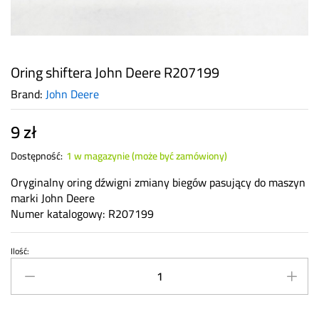
Oring shiftera John Deere R207199
Brand:
John Deere
9
zł
Dostępność:
1 w magazynie (może być zamówiony)
Oryginalny oring dźwigni zmiany biegów pasujący do maszyn
marki John Deere
Numer katalogowy: R207199
Ilość:
Oring
shiftera
John
Deere