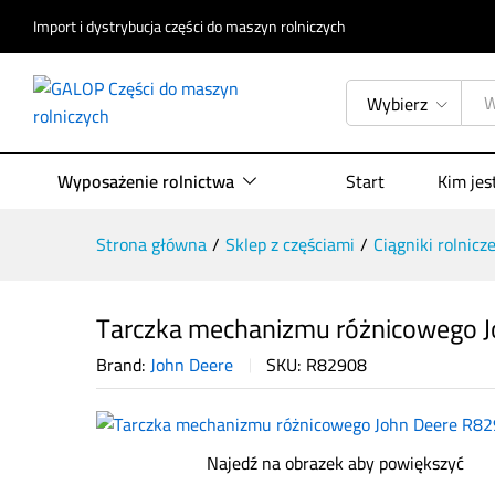
Import i dystrybucja części do maszyn rolniczych
Tarczka mechanizmu różnicoweg
Wybierz
Opis produktu
Specyfikacja
Opinie (
Wyposażenie rolnictwa
Start
Kim je
Strona główna
/
Sklep z częściami
/
Ciągniki rolnicz
Tarczka mechanizmu różnicowego 
Brand:
John Deere
SKU:
R82908
Najedź na obrazek aby powiększyć