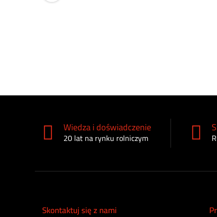
Wiedza i doświadczenie
S
20 lat na rynku rolniczym
R
Skontaktuj się z nami
Pr