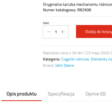
Oryginalna tarczka mechanizmu różnico
Numer katalogowy: R82908
Ilość:
Tarczka
mechanizmu
Dodaj do kosz
różnicowego
John
Deere
Najniższa cena z 30 dni (
23 maja 2025
R82908
Kategorie:
Ciągniki rolnicze
,
Elementy n
quantity
Brand:
John Deere
Opis produktu
Specyfikacja
Opinie (0)