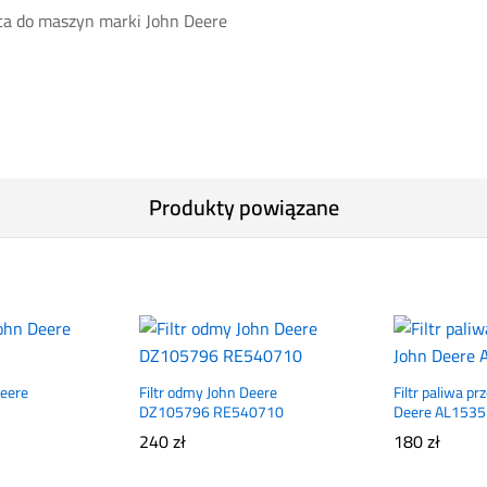
ca do maszyn marki John Deere
Produkty powiązane
Deere
Filtr odmy John Deere
Filtr paliwa p
DZ105796 RE540710
Deere AL153
240
zł
180
zł