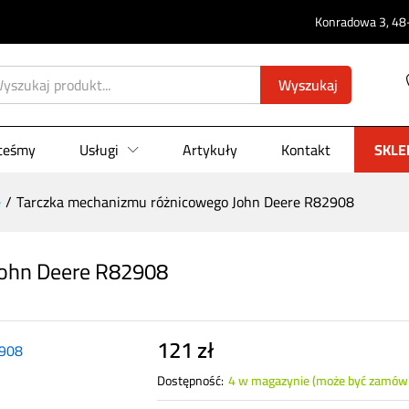
Konradowa 3, 48-
o John Deere R82908
Wyszukaj
0)
steśmy
Usługi
Artykuły
Kontakt
SKLE
e
/
Tarczka mechanizmu różnicowego John Deere R82908
John Deere R82908
121
zł
Dostępność:
4 w magazynie (może być zamów