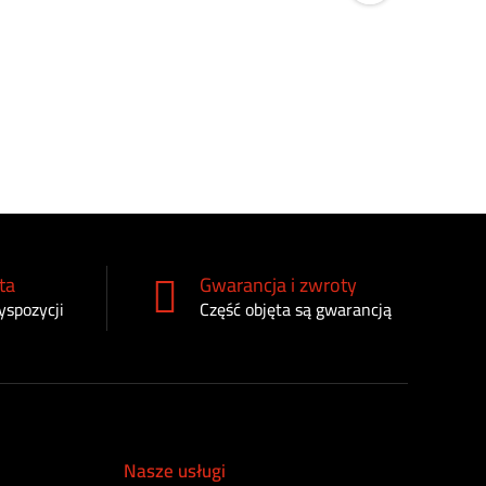
Napinacz 
610
zł
ta
Gwarancja i zwroty
yspozycji
Część objęta są gwarancją
Nasze usługi