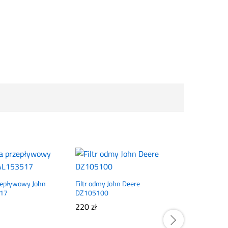
rzepływowy John
Filtr odmy John Deere
517
DZ105100
220
zł