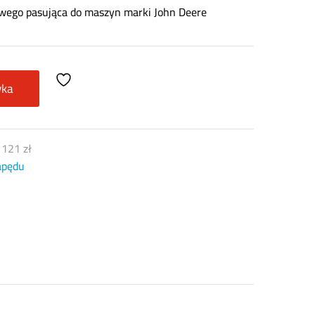
wego pasująca do maszyn marki John Deere
yka
)
121
zł
apędu