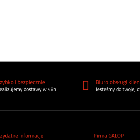
zybko i bezpiecznie
Biuro obsługi klien
ealizujemy dostawy w 48h
Jesteśmy do twojej d
zydatne informacje
Firma GALOP