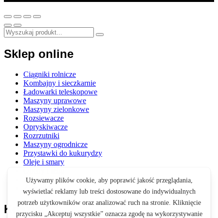
Sklep online
Ciągniki rolnicze
Kombajny i sieczkarnie
Ładowarki teleskopowe
Maszyny uprawowe
Maszyny zielonkowe
Rozsiewacze
Opryskiwacze
Rozrzutniki
Maszyny ogrodnicze
Przystawki do kukurydzy
Oleje i smary
Opony i felgi
Akcesoria
Zabawki
Koszyk