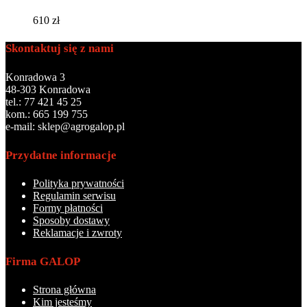
610
zł
Skontaktuj się z nami
Konradowa 3
48-303 Konradowa
tel.: 77 421 45 25
kom.: 665 199 755
e-mail: sklep@agrogalop.pl
Przydatne informacje
Polityka prywatności
Regulamin serwisu
Formy płatności
Sposoby dostawy
Reklamacje i zwroty
Firma GALOP
Strona główna
Kim jesteśmy