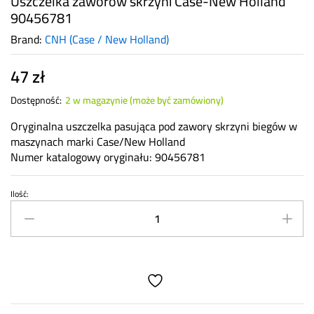
Uszczelka zaworów skrzyni Case-New Holland
90456781
Brand:
CNH (Case / New Holland)
47
zł
Dostępność:
2 w magazynie (może być zamówiony)
Oryginalna uszczelka pasująca pod zawory skrzyni biegów w
maszynach marki Case/New Holland
Numer katalogowy oryginału: 90456781
Ilość:
Uszczelka
zaworów
skrzyni
Case-
New
Holland
90456781