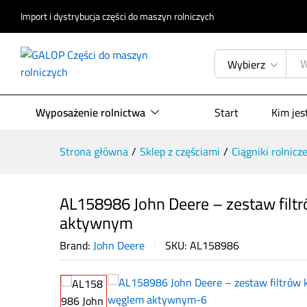
Import i dystrybucja części do maszyn rolniczych
Wybierz
AL158986 John Deere – zestaw f
Opis produktu
Specyfikacja
Opinie (
Wyposażenie rolnictwa
Start
Kim je
Strona główna
/
Sklep z częściami
/
Ciągniki rolnicz
AL158986 John Deere – zestaw fil
aktywnym
Brand:
John Deere
SKU:
AL158986