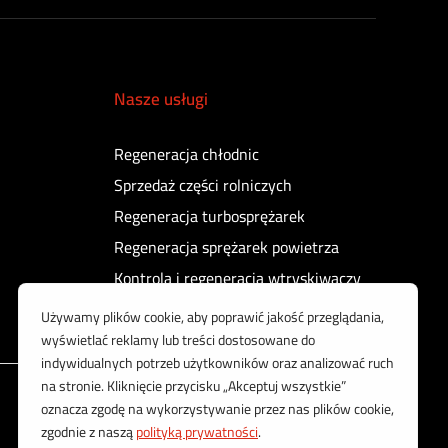
Nasze usługi
Regeneracja chłodnic
Sprzedaż części rolniczych
Regeneracja turbosprężarek
Regeneracja sprężarek powietrza
Kontrola i regeneracja wtryskiwaczy
Korzystamy z bezpiecznych płatności