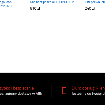
wego John
Napinacz paska AL156090 OEM
Filtr paliwa 
DZ118238
610
zł
240
zł
zybko i bezpiecznie
Biuro obsługi klien
ealizujemy dostawy w 48h
Jesteśmy do twojej d