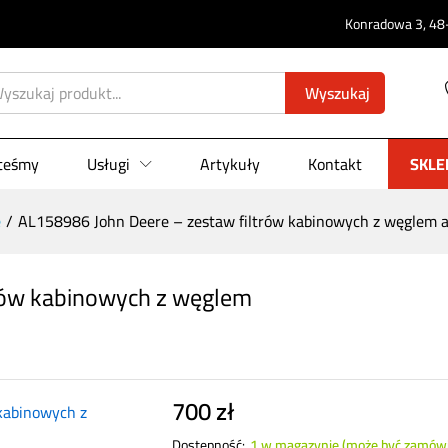
Konradowa 3, 48-
Wyszukaj
iltrów kabinowych z węglem aktywnym
0)
steśmy
Usługi
Artykuły
Kontakt
SKLE
e
/
AL158986 John Deere – zestaw filtrów kabinowych z węglem
trów kabinowych z węglem
700
zł
Dostępność:
1 w magazynie (może być zamów