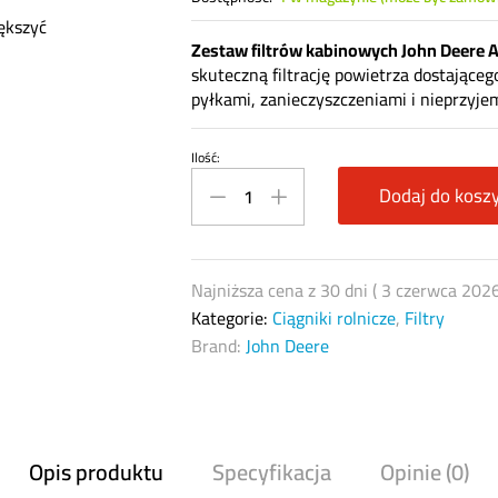
ększyć
Zestaw filtrów kabinowych John Deere
skuteczną filtrację powietrza dostająceg
pyłkami, zanieczyszczeniami i nieprzyj
Ilość:
AL158986
John
Dodaj do kosz
Deere
–
zestaw
Najniższa cena z 30 dni (
3 czerwca 202
filtrów
Kategorie:
Ciągniki rolnicze
,
Filtry
kabinowych
Brand:
John Deere
z
węglem
aktywnym
quantity
Opis produktu
Specyfikacja
Opinie (0)