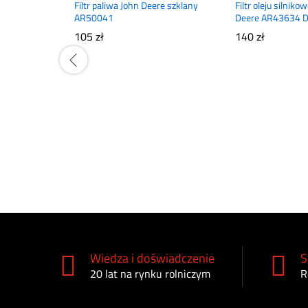
Filtr paliwa John Deere szklany
Filtr oleju silniko
AR50041
Deere AR43634 
105
zł
140
zł
Wiedza i doświadczenie
S
20 lat na rynku rolniczym
R