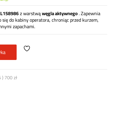
 AL158986
z warstwą
węgla aktywnego
. Zapewnia
o się do kabiny operatora, chroniąc przed kurzem,
emnymi zapachami.
yka
6
)
700
zł