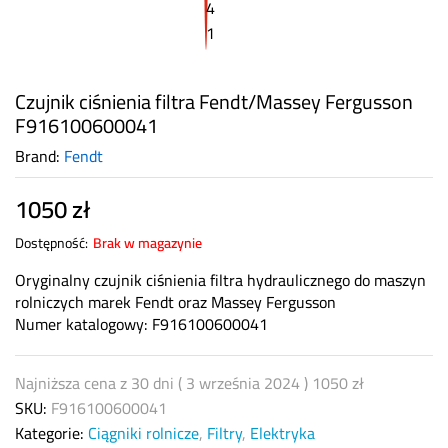
Czujnik ciśnienia filtra Fendt/Massey Fergusson
F916100600041
Brand:
Fendt
1050
zł
Dostępność:
Brak w magazynie
Oryginalny czujnik ciśnienia filtra hydraulicznego do maszyn
rolniczych marek Fendt oraz Massey Fergusson
Numer katalogowy: F916100600041
Najniższa cena z 30 dni (
3 września 2024
)
1050
zł
SKU:
F916100600041
Kategorie:
Ciągniki rolnicze
,
Filtry
,
Elektryka