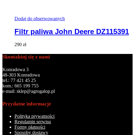
Dodaj do obserwowanych
Filtr paliwa John Deere DZ115391
290
zł
Skontaktuj się z nami
Konradowa 3
48-303 Konradowa
tel.: 77 421 45 25
kom.: 665 199 755
e-mail: sklep@agrogalop.pl
Przydatne informacje
Polityka prywatności
Regulamin serwisu
Formy płatności
Sposoby dostawy