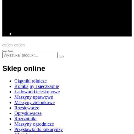
Sklep online
Ciągniki rolnicze
Kombajny i sieczkarnie
Ładowarki teleskopowe
Maszyny uprawowe
Maszyny zielonkowe
Rozsiewacze
Opryskiwacze
Rozrzutniki
Maszyny ogrodnicze
Przystawki do kukurydzy