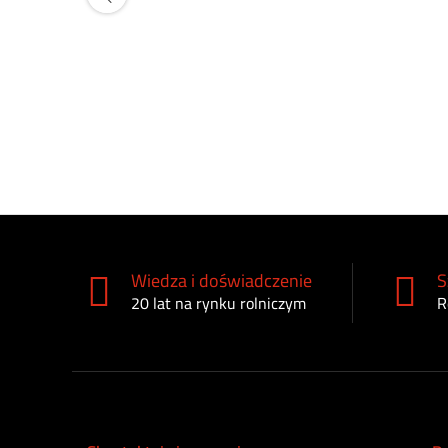
Wiedza i doświadczenie
S
20 lat na rynku rolniczym
R