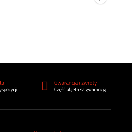
Filtr paliw
RE509031
165
zł
ta
Gwarancja i zwroty
yspozycji
Część objęta są gwarancją