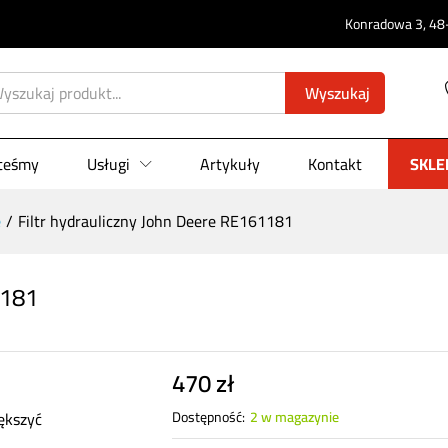
Konradowa 3, 48-
161181
0)
Wyszukaj
steśmy
Usługi
Artykuły
Kontakt
SKLE
e
/
Filtr hydrauliczny John Deere RE161181
1181
470
zł
ększyć
Dostępność:
2 w magazynie