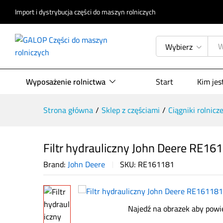
Import i dystrybucja części do maszyn rolniczych
Filtr hydrauliczny John Deere RE
Opis produktu
Specyfikacja
Opinie (
Wybierz
Wyposażenie rolnictwa
Start
Kim je
Strona główna
/
Sklep z częściami
/
Ciągniki rolnicz
Filtr hydrauliczny John Deere RE16
Brand:
John Deere
SKU:
RE161181
Najedź na obrazek aby powi