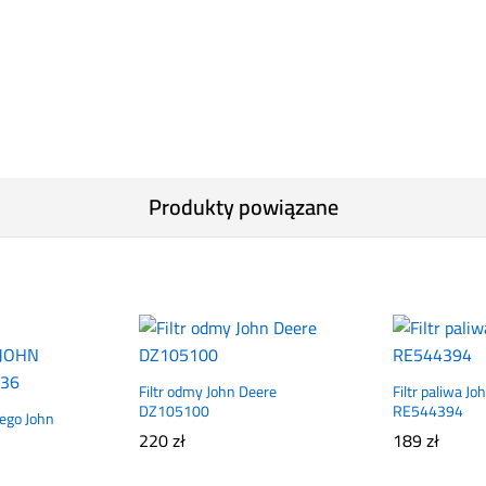
Produkty powiązane
Filtr odmy John Deere
Filtr paliwa J
DZ105100
RE544394
wego John
220
zł
189
zł