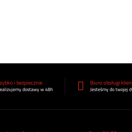
zybko i bezpiecznie
Biuro obsługi klien
ealizujemy dostawy w 48h
Jesteśmy do twojej d