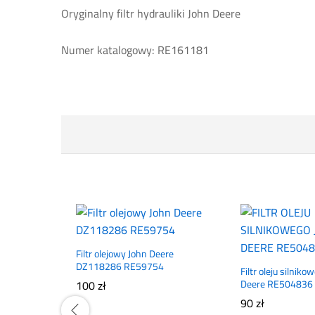
Oryginalny filtr hydrauliki John Deere
Numer katalogowy: RE161181
Filtr olejowy John Deere
DZ118286 RE59754
Filtr oleju silniko
100
zł
Deere RE504836
90
zł