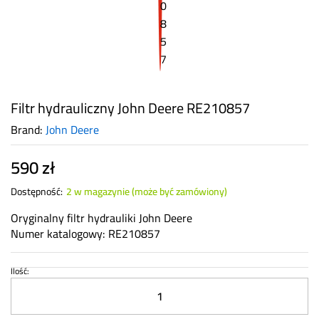
Filtr hydrauliczny John Deere RE210857
Brand:
John Deere
590
zł
Dostępność:
2 w magazynie (może być zamówiony)
Oryginalny filtr hydrauliki John Deere
Numer katalogowy: RE210857
Ilość:
Filtr
hydrauliczny
John