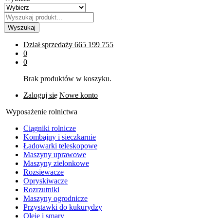
Wyszukaj
Dział sprzedaży
665 199 755
0
0
Brak produktów w koszyku.
Zaloguj się
Nowe konto
Wyposażenie rolnictwa
Ciągniki rolnicze
Kombajny i sieczkarnie
Ładowarki teleskopowe
Maszyny uprawowe
Maszyny zielonkowe
Rozsiewacze
Opryskiwacze
Rozrzutniki
Maszyny ogrodnicze
Przystawki do kukurydzy
Oleje i smary