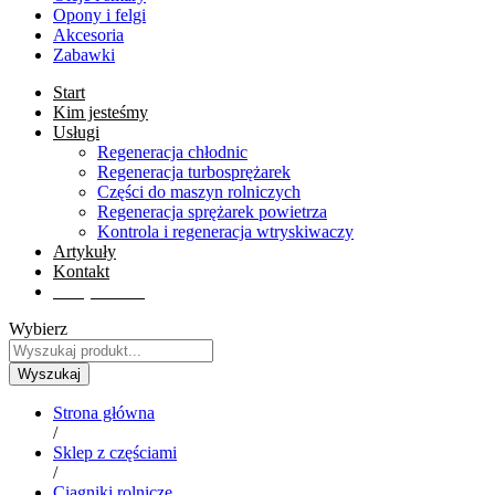
Opony i felgi
Akcesoria
Zabawki
Start
Kim jesteśmy
Usługi
Regeneracja chłodnic
Regeneracja turbosprężarek
Części do maszyn rolniczych
Regeneracja sprężarek powietrza
Kontrola i regeneracja wtryskiwaczy
Artykuły
Kontakt
Sklep online
Wybierz
Wyszukaj
Strona główna
/
Sklep z częściami
/
Ciągniki rolnicze