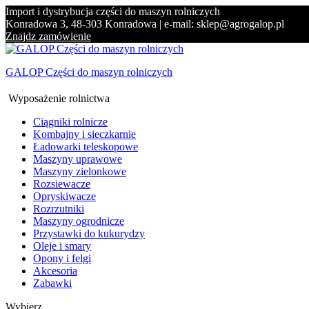
Import i dystrybucja części do maszyn rolniczych
Konradowa 3, 48-303 Konradowa | e-mail: sklep@agrogalop.pl
Znajdz zamówienie
GALOP Części do maszyn rolniczych
Wyposażenie rolnictwa
Ciągniki rolnicze
Kombajny i sieczkarnie
Ładowarki teleskopowe
Maszyny uprawowe
Maszyny zielonkowe
Rozsiewacze
Opryskiwacze
Rozrzutniki
Maszyny ogrodnicze
Przystawki do kukurydzy
Oleje i smary
Opony i felgi
Akcesoria
Zabawki
Wybierz