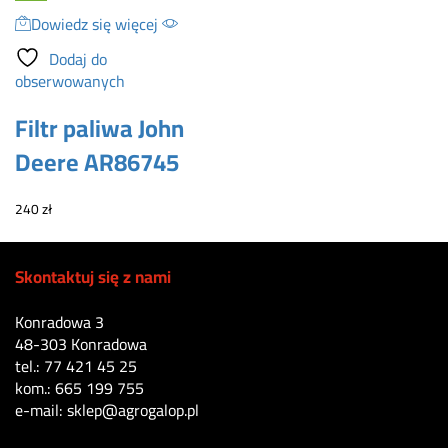
Dowiedz się więcej
Dodaj do
obserwowanych
Filtr paliwa John
Deere AR86745
240
zł
Skontaktuj się z nami
Konradowa 3
48-303 Konradowa
tel.: 77 421 45 25
kom.: 665 199 755
e-mail: sklep@agrogalop.pl