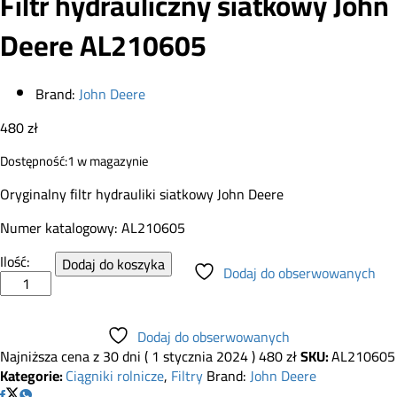
Filtr hydrauliczny siatkowy John
Deere AL210605
Brand:
John Deere
480
zł
Dostępność:
1 w magazynie
Oryginalny filtr hydrauliki siatkowy John Deere
Numer katalogowy: AL210605
Filtr
Ilość:
Dodaj do koszyka
Dodaj do obserwowanych
hydrauliczny
siatkowy
John
Dodaj do obserwowanych
Deere
Najniższa cena z 30 dni (
1 stycznia 2024
)
480
zł
SKU:
AL210605
AL210605
Kategorie:
Ciągniki rolnicze
,
Filtry
Brand:
John Deere
quantity