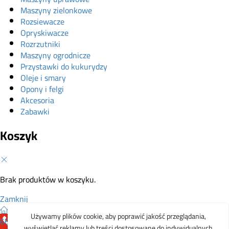
Maszyny zielonkowe
Rozsiewacze
Opryskiwacze
Rozrzutniki
Maszyny ogrodnicze
Przystawki do kukurydzy
Oleje i smary
Opony i felgi
Akcesoria
Zabawki
Koszyk
Brak produktów w koszyku.
Zamknij
Start
Produkty
Szukaj
0
Koszyk
665 199 755