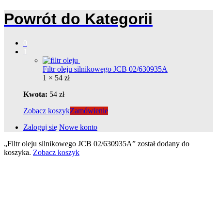
Powrót do
Kategorii
0
1
Filtr oleju silnikowego JCB 02/630935A
1 ×
54
zł
Kwota:
54
zł
Zobacz koszyk
Zamówienie
Zaloguj się
Nowe konto
„Filtr oleju silnikowego JCB 02/630935A” został dodany do
koszyka.
Zobacz koszyk