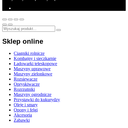
Sklep online
Ciągniki rolnicze
Kombajny i sieczkarnie
Ładowarki teleskopowe
Maszyny uprawowe
Maszyny zielonkowe
Rozsiewacze
Opryskiwacze
Rozrzutniki
Maszyny ogrodnicze
Przystawki do kukurydzy
Oleje i smary
Opony i felgi
Akcesoria
Zabawki