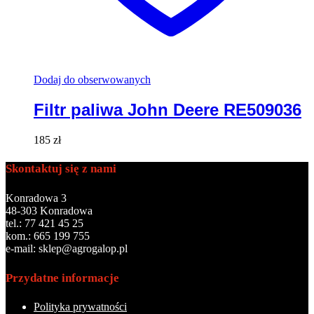
Dodaj do obserwowanych
Filtr paliwa John Deere RE509036
185
zł
Skontaktuj się z nami
Konradowa 3
48-303 Konradowa
tel.: 77 421 45 25
kom.: 665 199 755
e-mail: sklep@agrogalop.pl
Przydatne informacje
Polityka prywatności